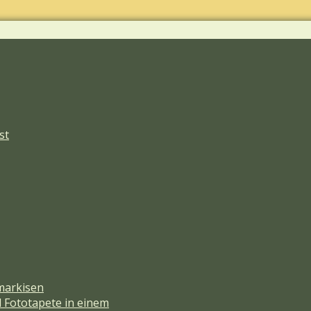
st
markisen
d Fototapete in einem