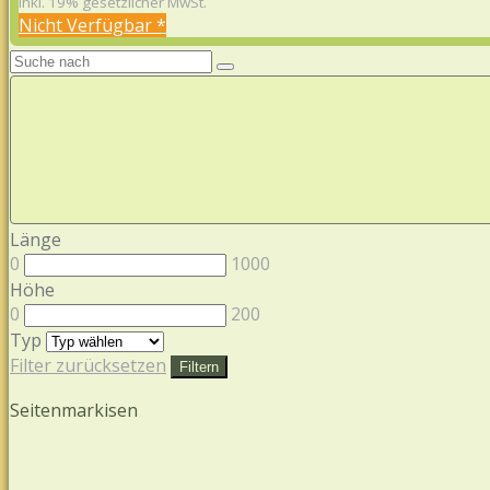
inkl. 19% gesetzlicher MwSt.
Nicht Verfügbar *
Länge
0
1000
Höhe
0
200
Typ
Filter zurücksetzen
Filtern
Seitenmarkisen