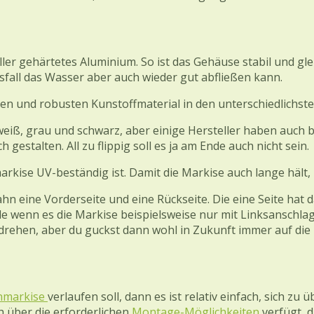
r gehärtetes Aluminium. So ist das Gehäuse stabil und gleic
lsfall das Wasser aber auch wieder gut abfließen kann.
ten und robusten Kunstoffmaterial in den unterschiedlichst
weiß, grau und schwarz, aber einige Hersteller haben auch 
gestalten. All zu flippig soll es ja am Ende auch nicht sein.
arkise UV-beständig ist. Damit die Markise auch lange hält, 
ahn eine Vorderseite und eine Rückseite. Die eine Seite ha
le wenn es die Markise beispielsweise nur mit Linksanschlag 
rehen, aber du guckst dann wohl in Zukunft immer auf die h
nmarkise
verlaufen soll, dann es ist relativ einfach, sich zu
h über die erforderlichen
Montage-Möglichkeiten
verfügt, 