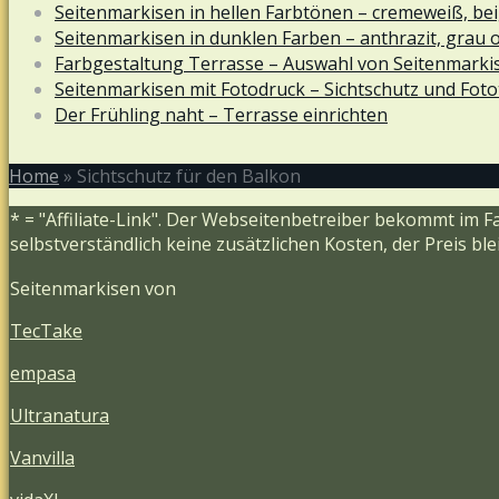
Seitenmarkisen in hellen Farbtönen – cremeweiß, bei
Seitenmarkisen in dunklen Farben – anthrazit, grau 
Farbgestaltung Terrasse – Auswahl von Seitenmarki
Seitenmarkisen mit Fotodruck – Sichtschutz und Foto
Der Frühling naht – Terrasse einrichten
Home
»
Sichtschutz für den Balkon
* = "Affiliate-Link". Der Webseitenbetreiber bekommt im F
selbstverständlich keine zusätzlichen Kosten, der Preis bl
Seitenmarkisen von
TecTake
empasa
Ultranatura
Vanvilla