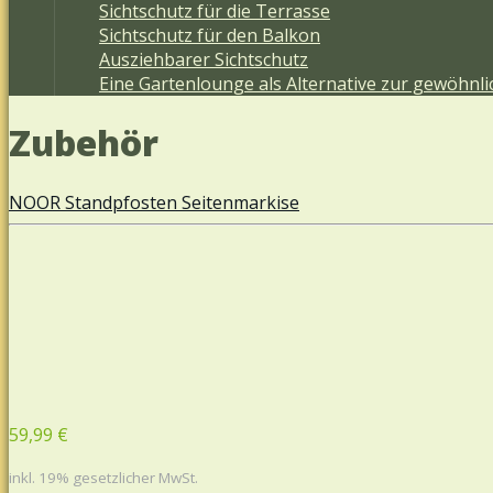
Sichtschutz für die Terrasse
Sichtschutz für den Balkon
Ausziehbarer Sichtschutz
Eine Gartenlounge als Alternative zur gewöhnl
Zubehör
NOOR Standpfosten Seitenmarkise
59,99 €
inkl. 19% gesetzlicher MwSt.