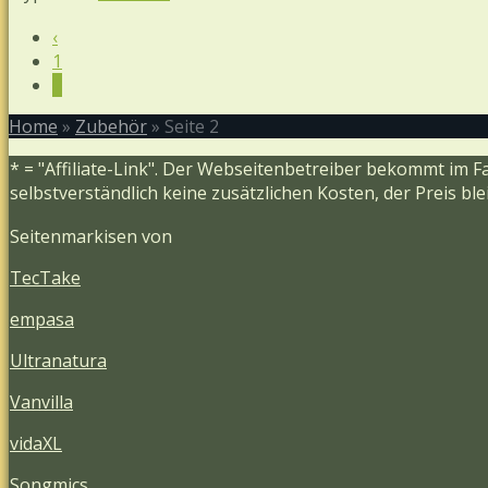
‹
1
2
Home
»
Zubehör
»
Seite 2
* = "Affiliate-Link". Der Webseitenbetreiber bekommt im F
selbstverständlich keine zusätzlichen Kosten, der Preis bl
Seitenmarkisen von
TecTake
empasa
Ultranatura
Vanvilla
vidaXL
Songmics