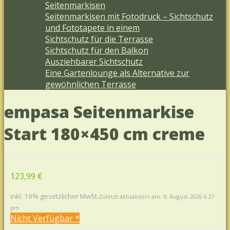
Seitenmarkisen
Seitenmarkisen mit Fotodruck – Sichtschutz
und Fototapete in einem
Sichtschutz für die Terrasse
Sichtschutz für den Balkon
Ausziehbarer Sichtschutz
Eine Gartenlounge als Alternative zur
gewöhnlichen Terrasse
empasa Seitenmarkise
Start 180×450 cm creme
123,99 €
inkl. 19% gesetzlicher MwSt.
Zuletzt aktualisiert am: 8. August 2026 6:27
pm
Nicht Verfügbar *