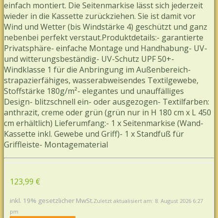
einfach montiert. Die Seitenmarkise lässt sich jederzeit
wieder in die Kassette zurückziehen. Sie ist damit vor
Wind und Wetter (bis Windstärke 4) geschützt und ganz
nebenbei perfekt verstaut.Produktdetails:- garantierte
Privatsphäre- einfache Montage und Handhabung- UV-
und witterungsbeständig- UV-Schutz UPF 50+-
Windklasse 1 für die Anbringung im Außenbereich-
strapazierfähiges, wasserabweisendes Textilgewebe,
Stoffstärke 180g/m²- elegantes und unauffälliges
Design- blitzschnell ein- oder ausgezogen- Textilfarben:
anthrazit, creme oder grün (grün nur in H 180 cm x L 450
cm erhältlich) Lieferumfang:- 1 x Seitenmarkise (Wand-
Kassette inkl. Gewebe und Griff)- 1 x Standfuß für
Griffleiste- Montagematerial
123,99 €
inkl. 19% gesetzlicher MwSt.
Zuletzt aktualisiert am: 8. August 2026 6:27
pm