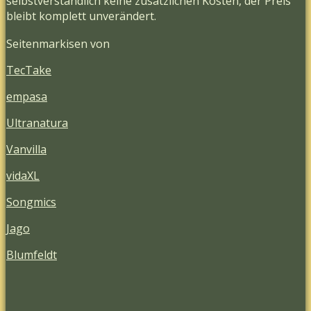
selbstverständlich keine zusätzlichen Kosten, der Preis
bleibt komplett unverändert.
Seitenmarkisen von
TecTake
empasa
Ultranatura
Vanvilla
vidaXL
Songmics
Jago
Blumfeldt