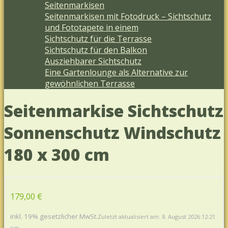
Seitenmarkisen
Seitenmarkisen mit Fotodruck – Sichtschutz
und Fototapete in einem
Sichtschutz für die Terrasse
Sichtschutz für den Balkon
Ausziehbarer Sichtschutz
Eine Gartenlounge als Alternative zur
gewöhnlichen Terrasse
Seitenmarkise Sichtschutz
Sonnenschutz Windschutz
180 x 300 cm
179,00 €
inkl. 19% gesetzlicher MwSt.
Zuletzt aktualisiert am: 8. August 2026 12:21
pm