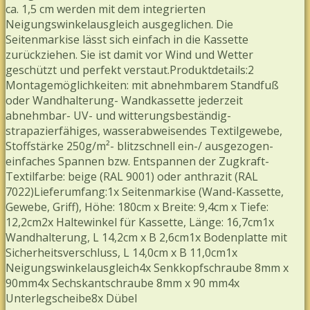
ca. 1,5 cm werden mit dem integrierten
Neigungswinkelausgleich ausgeglichen. Die
Seitenmarkise lässt sich einfach in die Kassette
zurückziehen. Sie ist damit vor Wind und Wetter
geschützt und perfekt verstaut.Produktdetails:2
Montagemöglichkeiten: mit abnehmbarem Standfuß
oder Wandhalterung- Wandkassette jederzeit
abnehmbar- UV- und witterungsbeständig-
strapazierfähiges, wasserabweisendes Textilgewebe,
Stoffstärke 250g/m²- blitzschnell ein-/ ausgezogen-
einfaches Spannen bzw. Entspannen der Zugkraft-
Textilfarbe: beige (RAL 9001) oder anthrazit (RAL
7022)Lieferumfang:1x Seitenmarkise (Wand-Kassette,
Gewebe, Griff), Höhe: 180cm x Breite: 9,4cm x Tiefe:
12,2cm2x Haltewinkel für Kassette, Länge: 16,7cm1x
Wandhalterung, L 14,2cm x B 2,6cm1x Bodenplatte mit
Sicherheitsverschluss, L 14,0cm x B 11,0cm1x
Neigungswinkelausgleich4x Senkkopfschraube 8mm x
90mm4x Sechskantschraube 8mm x 90 mm4x
Unterlegscheibe8x Dübel