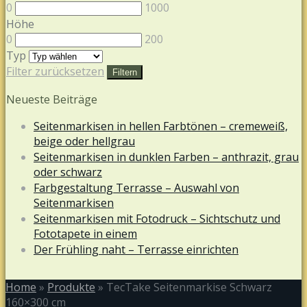
0
1000
Höhe
0
200
Typ
Filter zurücksetzen
Filtern
Neueste Beiträge
Seitenmarkisen in hellen Farbtönen – cremeweiß,
beige oder hellgrau
Seitenmarkisen in dunklen Farben – anthrazit, grau
oder schwarz
Farbgestaltung Terrasse – Auswahl von
Seitenmarkisen
Seitenmarkisen mit Fotodruck – Sichtschutz und
Fototapete in einem
Der Frühling naht – Terrasse einrichten
Home
»
Produkte
»
TecTake Seitenmarkise Schwarz
160×300 cm