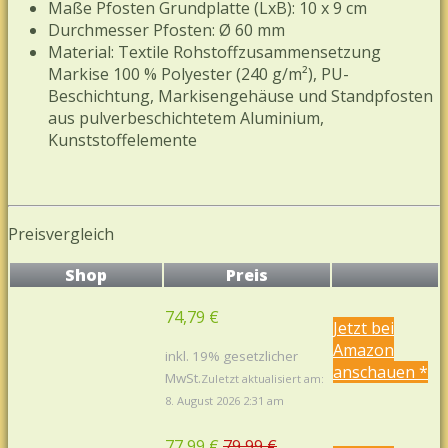
Maße Pfosten Grundplatte (LxB): 10 x 9 cm
Durchmesser Pfosten: Ø 60 mm
Material: Textile Rohstoffzusammensetzung
Markise 100 % Polyester (240 g/m²), PU-
Beschichtung, Markisengehäuse und Standpfosten
aus pulverbeschichtetem Aluminium,
Kunststoffelemente
Preisvergleich
Shop
Preis
74,79 €
Jetzt bei
Amazon
inkl. 19% gesetzlicher
anschauen *
MwSt.
Zuletzt aktualisiert am:
8. August 2026 2:31 am
77,99 €
79,99 €