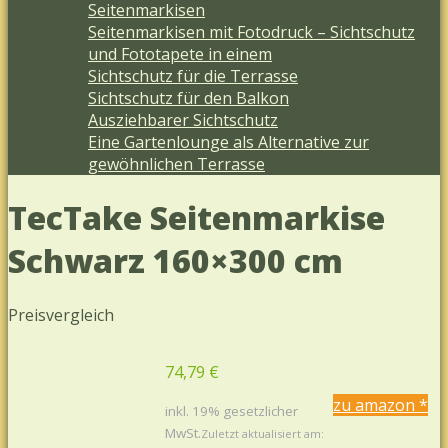
Seitenmarkisen
Seitenmarkisen mit Fotodruck – Sichtschutz
und Fototapete in einem
Sichtschutz für die Terrasse
Sichtschutz für den Balkon
Ausziehbarer Sichtschutz
Eine Gartenlounge als Alternative zur
gewöhnlichen Terrasse
TecTake Seitenmarkise
Schwarz 160×300 cm
Preisvergleich
74,79 €
zu amazon
*
inkl. 19% gesetzlicher
MwSt.
Zuletzt aktualisiert am: